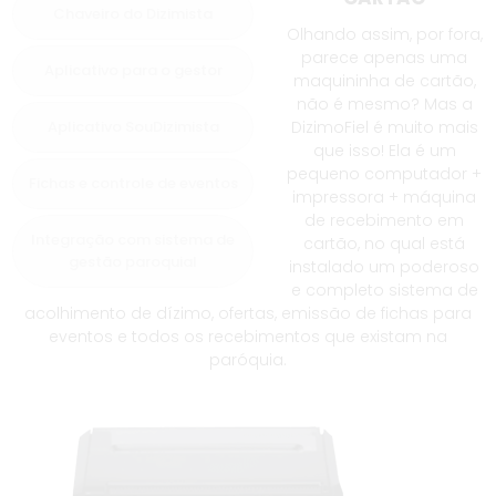
Chaveiro do Dizimista
Olhando assim, por fora,
parece apenas uma
Aplicativo para o gestor
maquininha de cartão,
não é mesmo? Mas a
Aplicativo SouDizimista
DizimoFiel é muito mais
que isso! Ela é um
pequeno computador +
Fichas e controle de eventos
impressora + máquina
de recebimento em
Integração com sistema de
cartão, no qual está
gestão paroquial
instalado um poderoso
e completo sistema de
acolhimento de dízimo, ofertas, emissão de fichas para
eventos e todos os recebimentos que existam na
paróquia.