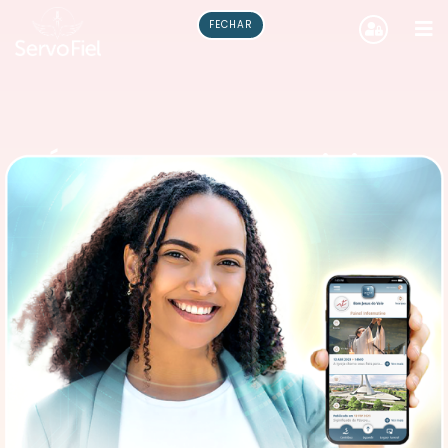
FECHAR
DÍZIMOFIEL, a maquininha
de dízimo e ofertas mais
completa do Brasil!
Desenvolvida especialmente para a Pastoral
do Dízimo
VEJA O VÍDEO