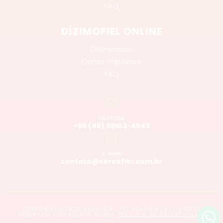
FAQ
DÍZIMOFIEL ONLINE
Diferenciais
Como implantar
FAQ
TELEFONE
+55 (46) 99103-4543
E-MAIL
contato@servofiel.com.br
COPYRIGHT ©2020 SERVOFIEL TECNOLOGIA. ALL RIGHTS
RESERVED. CONHEÇA A NOSSA
POLÍTICA DE PRIVACIDADE
.