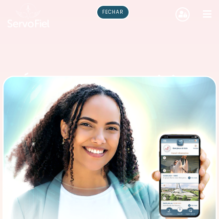
FECHAR
DÍZIMOFIEL, a maquininha
de dízimo e ofertas mais
completa do Brasil!
Desenvolvida especialmente para a Pastoral
do Dízimo
VEJA O VÍDEO