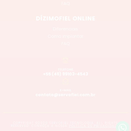
FAQ
DÍZIMOFIEL ONLINE
Diferenciais
Como implantar
FAQ
TELEFONE
+55 (46) 99103-4543
E-MAIL
contato@servofiel.com.br
COPYRIGHT ©2020 SERVOFIEL TECNOLOGIA. ALL RIGHTS
RESERVED. CONHEÇA A NOSSA
POLÍTICA DE PRIVACIDADE
.