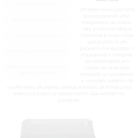
Chaveiro do Dizimista
Olhando assim, por fora,
parece apenas uma
Aplicativo para o gestor
maquininha de cartão,
não é mesmo? Mas a
Aplicativo SouDizimista
DizimoFiel é muito mais
que isso! Ela é um
pequeno computador +
Fichas e controle de eventos
impressora + máquina
de recebimento em
Integração com sistema de
cartão, no qual está
gestão paroquial
instalado um poderoso
e completo sistema de
acolhimento de dízimo, ofertas, emissão de fichas para
eventos e todos os recebimentos que existam na
paróquia.